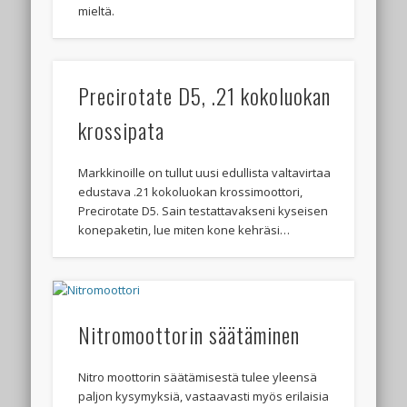
mieltä.
Precirotate D5, .21 kokoluokan
krossipata
Markkinoille on tullut uusi edullista valtavirtaa
edustava .21 kokoluokan krossimoottori,
Precirotate D5. Sain testattavakseni kyseisen
konepaketin, lue miten kone kehräsi…
Nitromoottorin säätäminen
Nitro moottorin säätämisestä tulee yleensä
paljon kysymyksiä, vastaavasti myös erilaisia