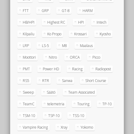
FTT
GRP
GT-8
HARM
HB/HPI
Highest RC
HPI
Intech
Kilpailu
Ko Propo
Krossari
Kyosho
LRP
LS-5
M8
Maalaus
Moottori
Nitro
ORCA
Picco
PMT
Power HD
Racing
Radiopost
RS5
RTR
Sanwa
Short Course
Sweep
Säätö
Team Associated
TeamC
telemetria
Touring
TP-10
TSM-10
TSP-10
TSS-10
Vampire Racing
Xray
Yokomo