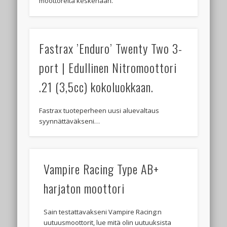
moottoreita keskenään.
Fastrax ’Enduro’ Twenty Two 3-
port | Edullinen Nitromoottori
.21 (3,5cc) kokoluokkaan.
Fastrax tuoteperheen uusi aluevaltaus
syynnättäväkseni…
Vampire Racing Type AB+
harjaton moottori
Sain testattavakseni Vampire Racing:n
uutuusmoottorit, lue mitä olin uutuuksista