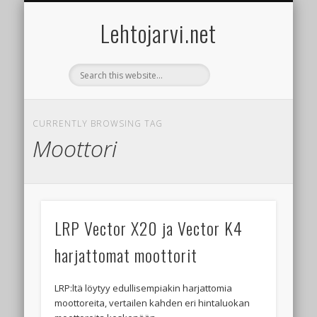
ACCESSORIES
CONTACT
GALLERY
RACING
GUIDES
BOATS
CARS
Lehtojarvi.net
CURRENTLY BROWSING TAG
Moottori
LRP Vector X20 ja Vector K4
harjattomat moottorit
LRP:ltä löytyy edullisempiakin harjattomia
moottoreita, vertailen kahden eri hintaluokan