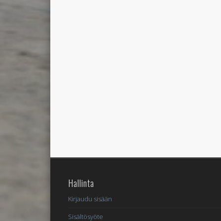
Hallinta
Kirjaudu sisään
Sisältösyöte