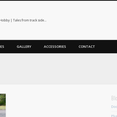
Hobby | Tales from track side…
ES
GALLERY
ACCESSORIES
CONTACT
Bl
Doc
Plu