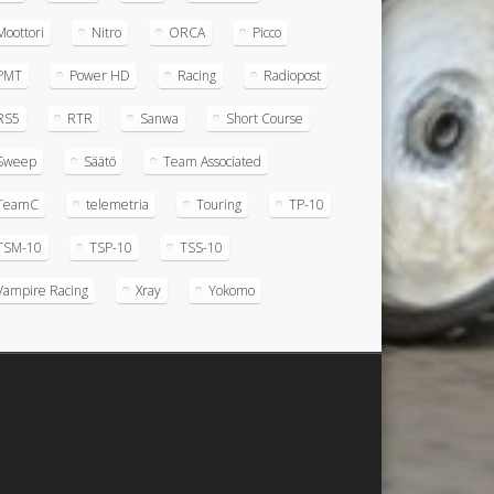
Moottori
Nitro
ORCA
Picco
PMT
Power HD
Racing
Radiopost
RS5
RTR
Sanwa
Short Course
Sweep
Säätö
Team Associated
TeamC
telemetria
Touring
TP-10
TSM-10
TSP-10
TSS-10
Vampire Racing
Xray
Yokomo