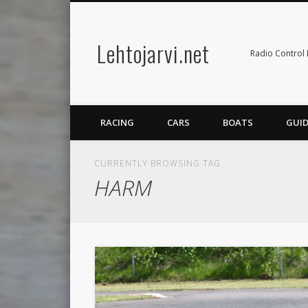
Lehtojarvi.net
Radio Control 
RACING
CARS
BOATS
GUID
CURRENTLY BROWSING TAG
HARM