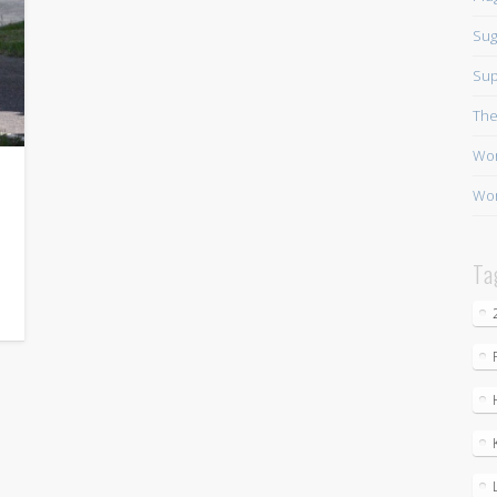
Sug
Sup
Th
Wor
Wor
Ta