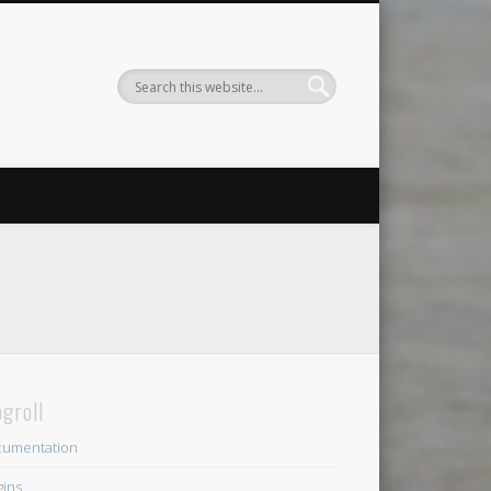
ogroll
umentation
gins