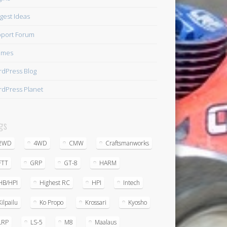
gest Ideas
port Forum
emes
dPress Blog
dPress Planet
gs
2WD
4WD
CMW
Craftsmanworks
FTT
GRP
GT-8
HARM
HB/HPI
Highest RC
HPI
Intech
Kilpailu
Ko Propo
Krossari
Kyosho
LRP
LS-5
M8
Maalaus