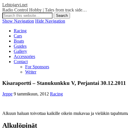
Lehtojarvi.net
Radio Control Hobby | Tales from track side…
Show Navigation
Hide Navigation
Racing
Cars
Boats
Guides
Gallery
Accessories
Contact
For Sponsors
Writer
Kisaraportti – Stanukunkku V, Perjantai 30.12.2011
Jeppe
9 tammikuun, 2012
Racing
Alkuun haluan toivottaa kaikille oikein mukavaa ja vieläkin tapahtu
Alkulöpinät