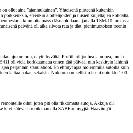
o on ollut aina ”ajanmukainen”. Yhteisenä piirteenä kuitenkin
poikkeuksin, eteenkin aloittelijoiden ja uusien kuljettajien kohdalla.
4 suomenmestaria kunnioittamassa läsnäolollaan ajamalla TSM-10 luokassa.
äisenä päivänä oli aika siivota rata ja tilat, pienimuotoisen treenin
 radan ajokuntoon, näytti hyvältä. Profiili oli jouhea ja nopea, mutta
t S411 oli vielä korkkaamatta ennen tätä päivää, niin keskityin lähinnä
s ajaa perjantain stanulähdöt. En ehtinyt ajaa molemmilla autoilla kuin
tuminen laittaa pakan sekaisin. Nukkumaan kellistin itseni noin klo 1:00
emonteille ollut, joten piti olla rikkomatta autoja. Akkuja oli
, se kävi kätevästi moikkaamalla SABE:n myyjiä. Haaviin jäi