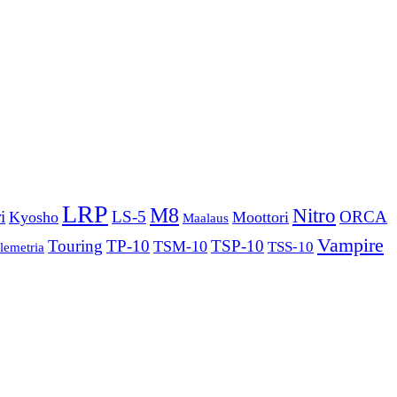
LRP
M8
Nitro
i
LS-5
ORCA
Kyosho
Moottori
Maalaus
Vampire
Touring
TP-10
TSP-10
TSM-10
TSS-10
elemetria