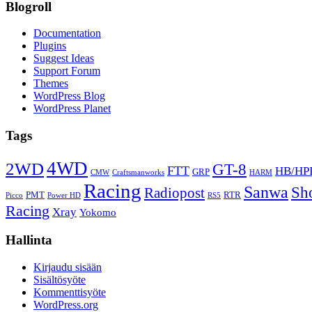
Blogroll
Documentation
Plugins
Suggest Ideas
Support Forum
Themes
WordPress Blog
WordPress Planet
Tags
4WD
2WD
GT-8
FTT
HB/HP
GRP
CMW
Craftsmanworks
HARM
Racing
Sanwa
Sh
Radiopost
PMT
RTR
Picco
Power HD
RS5
Racing
Xray
Yokomo
Hallinta
Kirjaudu sisään
Sisältösyöte
Kommenttisyöte
WordPress.org