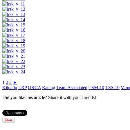
1
2
3
►
Kilpailu
LRP
ORCA
Racing
Team Associated
TSM-10
TSS-10
Vamp
Did you like this article? Share it with your friends!