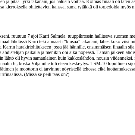
 ja pitää Jyrki takanani, jos halusin voittaa. Kolmas finaali oli täten ase
essa kierroksella ohitettavien kanssa, sama rytäkkä oli torpedoida myös m
akseni, ruutuun 7 ajoi Karri Salmela, tuuppikrossin hallitseva suomen me
 finaalilähdössä Karri teki ahnaasti ”kiusaa” takanani, lähes koko viisi m
rrin harakiriohitukseen jossa jää hännille, ensimmäisen finaalin sija 6.
 ahdistelijan paikalla ja menikin ohi aika nopeasti. Tämän jälkeen ahdist
in lähtö oli hyvin samanlainen kuin kakkoslähdön, nousin viidenneksi, m
aalin 6., koska Viljamille tuli eteen keskeytys. TSM-10 lopullinen sijoit
timen ja moottorin ei tarvinnut nöyristellä tehossa eikä luottamuksessa,
rifinaalissa. (Missä se peili taas on?)