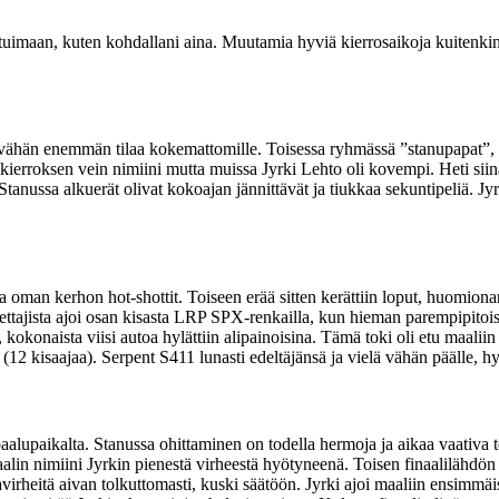
tuimaan, kuten kohdallani aina. Muutamia hyviä kierrosaikoja kuitenkin 
vähän enemmän tilaa kokemattomille. Toisessa ryhmässä ”stanupapat”, 
sen kierroksen vein nimiini mutta muissa Jyrki Lehto oli kovempi. Heti s
Stanussa alkuerät olivat kokoajan jännittävät ja tiukkaa sekuntipeliä. Jy
a oman kerhon hot-shottit. Toiseen erää sitten kerättiin loput, huomiona
ttajista ajoi osan kisasta LRP SPX-renkailla, kun hieman parempipitoisi
naista viisi autoa hylättiin alipainoisina. Tämä toki oli etu maaliin aj
 (12 kisaajaa). Serpent S411 lunasti edeltäjänsä ja vielä vähän päälle, hy
 paalupaikalta. Stanussa ohittaminen on todella hermoja ja aikaa vaativa t
lin nimiini Jyrkin pienestä virheestä hyötyneenä. Toisen finaalilähdön ase
mollavirheitä aivan tolkuttomasti, kuski säätöön. Jyrki ajoi maaliin ensim