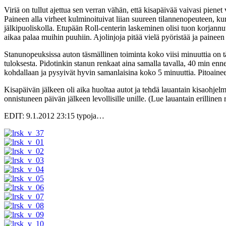
Viriä on tullut ajettua sen verran vähän, että kisapäivää vaivasi pienet
Paineen alla virheet kulminoituivat liian suureen tilannenopeuteen, kur
jälkipuoliskolla. Etupään Roll-centerin laskeminen olisi tuon korjannut
aikaa palaa muihin puuhiin. Ajolinjoja pitää vielä pyöristää ja paineen
Stanunopeuksissa auton täsmällinen toiminta koko viisi minuuttia on tä
tuloksesta. Pidotinkin stanun renkaat aina samalla tavalla, 40 min en
kohdallaan ja pysyivät hyvin samanlaisina koko 5 minuuttia. Pitoain
Kisapäivän jälkeen oli aika huoltaa autot ja tehdä lauantain kisaohjel
onnistuneen päivän jälkeen levollisille unille. (Lue lauantain erillinen 
EDIT: 9.1.2012 23:15 typoja…