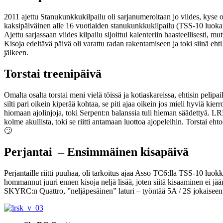
2011 ajettu Stanukunkkukilpailu oli sarjanumeroltaan jo viides, kyse 
kaksipäiväinen alle 16 vuotiaiden stanukunkkukilpailu (TSS-10 luokan 
Ajettu sarjassaan viides kilpailu sijoittui kalenteriin haasteellisesti
Kisoja edeltävä päivä oli varattu radan rakentamiseen ja toki siinä eht
jälkeen.
Torstai treenipäivä
Omalta osalta torstai meni vielä töissä ja kotiaskareissa, ehtisin pelipa
silti pari oikein kiperää kohtaa, se piti ajaa oikein jos mieli hyviä k
hiomaan ajolinjoja, toki Serpent:n balanssia tuli hieman säädettyä. LRP
kolme akullista, toki se riitti antamaan luottoa ajopeleihin. Torstai eht
🙄
Perjantai – Ensimmäinen kisapäivä
Perjantaille riitti puuhaa, oli tarkoitus ajaa Asso TC6:lla TSS-10 luok
hommannut juuri ennen kisoja neljä lisää, joten siitä kisaaminen ei 
SKYRC:n Quattro, ”neljäpesäinen” laturi – työntää 5A / 2S jokaiseen