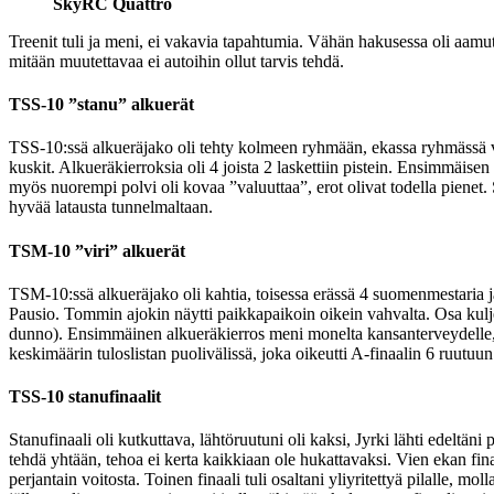
SkyRC Quattro
Treenit tuli ja meni, ei vakavia tapahtumia. Vähän hakusessa oli aamu
mitään muutettavaa ei autoihin ollut tarvis tehdä.
TSS-10 ”stanu” alkuerät
TSS-10:ssä alkueräjako oli tehty kolmeen ryhmään, ekassa ryhmässä 
kuskit. Alkueräkierroksia oli 4 joista 2 laskettiin pistein. Ensimmäi
myös nuorempi polvi oli kovaa ”valuuttaa”, erot olivat todella pienet. 
hyvää latausta tunnelmaltaan.
TSM-10 ”viri” alkuerät
TSM-10:ssä alkueräjako oli kahtia, toisessa erässä 4 suomenmestaria j
Pausio. Tommin ajokin näytti paikkapaikoin oikein vahvalta. Osa kulje
dunno). Ensimmäinen alkueräkierros meni monelta kansanterveydelle, koko
keskimäärin tuloslistan puolivälissä, joka oikeutti A-finaalin 6 ruutuun
TSS-10 stanufinaalit
Stanufinaali oli kutkuttava, lähtöruutuni oli kaksi, Jyrki lähti edeltäni
tehdä yhtään, tehoa ei kerta kaikkiaan ole hukattavaksi. Vien ekan finaa
perjantain voitosta. Toinen finaali tuli osaltani yliyritettyä pilalle, 