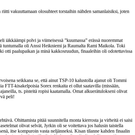
riitti vakuuttamaan olosuhteet torstaihin nähden samanlaisiksi, joten
eli iäkkäämpi polvi ja viimeisessä ”kuumassa” erässä nuoremmat
iinä tuntumalla oli Anssi Heikniemi ja Raumalta Rami Maikola. Toki
rki otti paalupaikan ja minä kakkosruudun, finaaleihin oli odotettavissa
rvoisena seikkana se, että ainut TSP-10 kalustolla ajanut oli Tommi
a FTT-kisakelpoisia Sorex renkaita ei ollut saatavilla (missään,
aneilla, ts. pisteitä ropisi kaatamalla. Omat alkuerätulokseni olivat
vä peli!
ehtävä. Ohittamista pitää suunnitella monta kierrosta ja virheitä ei saisi
telmat olivat selvät, Jyrkin oli se voitettava jos halusin taistella
mäisenä, itse kompuroin vasta neljänneksi. Kisan tilanne kahden finaalin