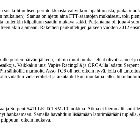
on siis kohtuullisen perinteikkäästä väliviikon tapahtumasta, jonka muot
mukainen). Stanua on ajettu aina FTT-sääntöjen mukaisesti, toki pienin 
, mutta kuitenkin kilpailuun saatiin mukava sakki. Perjantaina oli jopa 
i treeniäkin ajamaan. Rakettien paukuttelujen jälkeen vuoden 2012 ensimm
ikalle puolen päivän jälkeen, jolloin muut puuhastelijat olivat saaneet jo
ierrosaikoja. Vaikkakin uusi Vapire Racing:llä ja ORCA:lla ladattu Serpen
:n sähköillä marinoitu Asso TC6 oli heti oikein hyvä, jolla oli tarkoitu
oolla viilattiin vielä erälistat ja aikataulut kun muutama jälki-ilmoittau
kaa ja Serpent S411 LE:llä TSM-10 luokkaa. Aikaa ei liiemmälti suurille r
jäänyt hankaamaan. Samalla havahduin lisäämään laturimäärääni tuplalla
 piippuun, oikein mukava.