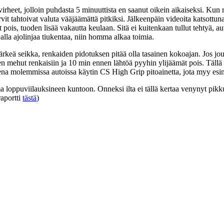
 virheet, jolloin puhdasta 5 minuuttista en saanut oikein aikaiseksi. Kun 
vit tahtoivat valuta vääjäämättä pitkiksi. Jälkeenpäin videoita katsottu
 pois, tuoden lisää vakautta keulaan. Sitä ei kuitenkaan tullut tehtyä, 
 alla ajolinjaa tiukentaa, niin homma alkaa toimia.
rkeä seikka, renkaiden pidotuksen pitää olla tasainen kokoajan. Jos jout
nen mehut renkaisiin ja 10 min ennen lähtöä pyyhin ylijäämät pois. Täll
eena molemmissa autoissa käytin CS High Grip pitoainetta, jota myy e
ma loppuviilauksineen kuntoon. Onneksi ilta ei tällä kertaa venynyt pikk
raportti
tästä
)