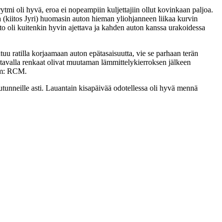
rytmi oli hyvä, eroa ei nopeampiin kuljettajiin ollut kovinkaan paljoa.
na (kiitos Jyri) huomasin auton hieman yliohjanneen liikaa kurvin
auto oli kuitenkin hyvin ajettava ja kahden auton kanssa urakoidessa
uu ratilla korjaamaan auton epätasaisuutta, vie se parhaan terän
ä tavalla renkaat olivat muutaman lämmittelykierroksen jälkeen
sim: RCM.
utunneille asti. Lauantain kisapäivää odotellessa oli hyvä mennä