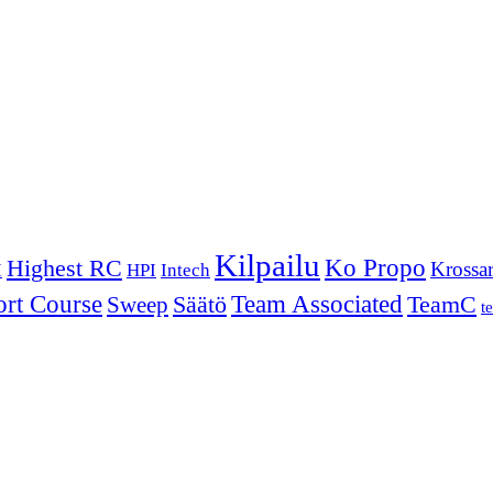
Kilpailu
Ko Propo
Highest RC
Krossar
I
HPI
Intech
ort Course
Säätö
Team Associated
Sweep
TeamC
t