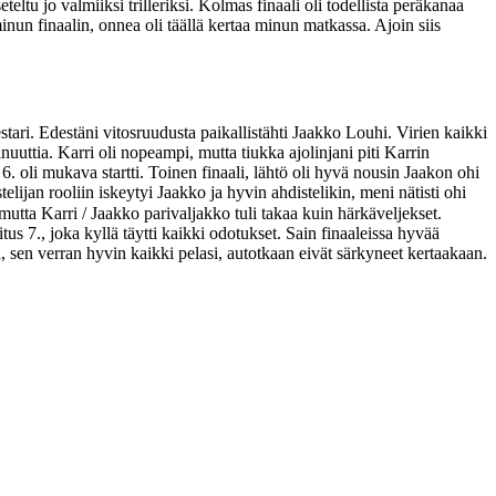
teltu jo valmiiksi trilleriksi. Kolmas finaali oli todellista peräkanaa
inun finaalin, onnea oli täällä kertaa minun matkassa. Ajoin siis
stari. Edestäni vitosruudusta paikallistähti Jaakko Louhi. Virien kaikki
inuuttia. Karri oli nopeampi, mutta tiukka ajolinjani piti Karrin
 oli mukava startti. Toinen finaali, lähtö oli hyvä nousin Jaakon ohi
elijan rooliin iskeytyi Jaakko ja hyvin ahdistelikin, meni nätisti ohi
utta Karri / Jaakko parivaljakko tuli takaa kuin härkäveljekset.
us 7., joka kyllä täytti kaikki odotukset. Sain finaaleissa hyvää
 sen verran hyvin kaikki pelasi, autotkaan eivät särkyneet kertaakaan.