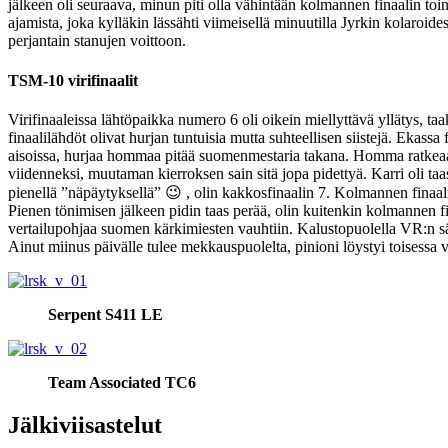
jälkeen oli seuraava, minun piti olla vähintään kolmannen finaalin toinen
ajamista, joka kylläkin lässähti viimeisellä minuutilla Jyrkin kolaroid
perjantain stanujen voittoon.
TSM-10 virifinaalit
Virifinaaleissa lähtöpaikka numero 6 oli oikein miellyttävä yllätys, ta
finaalilähdöt olivat hurjan tuntuisia mutta suhteellisen siistejä. Ekassa
aisoissa, hurjaa hommaa pitää suomenmestaria takana. Homma ratkeaa Ka
viidenneksi, muutaman kierroksen sain sitä jopa pidettyä. Karri oli taas
pienellä ”näpäytyksellä” 😉 , olin kakkosfinaalin 7. Kolmannen finaal
Pienen tönimisen jälkeen pidin taas perää, olin kuitenkin kolmannen fin
vertailupohjaa suomen kärkimiesten vauhtiin. Kalustopuolella VR:n sää
Ainut miinus päivälle tulee mekkauspuolelta, pinioni löystyi toisessa vi
Serpent S411 LE
Team Associated TC6
Jälkiviisastelut