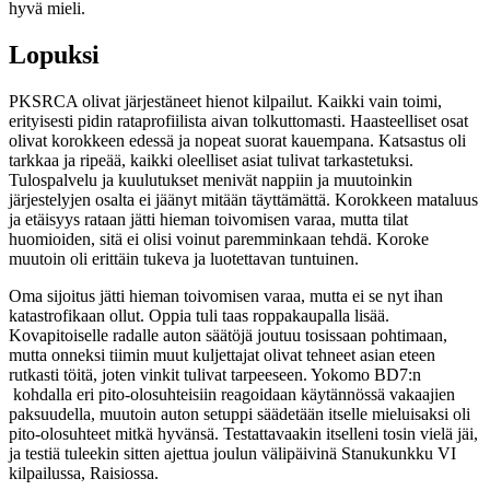
hyvä mieli.
Lopuksi
PKSRCA olivat järjestäneet hienot kilpailut. Kaikki vain toimi,
erityisesti pidin rataprofiilista aivan tolkuttomasti. Haasteelliset osat
olivat korokkeen edessä ja nopeat suorat kauempana. Katsastus oli
tarkkaa ja ripeää, kaikki oleelliset asiat tulivat tarkastetuksi.
Tulospalvelu ja kuulutukset menivät nappiin ja muutoinkin
järjestelyjen osalta ei jäänyt mitään täyttämättä. Korokkeen mataluus
ja etäisyys rataan jätti hieman toivomisen varaa, mutta tilat
huomioiden, sitä ei olisi voinut paremminkaan tehdä. Koroke
muutoin oli erittäin tukeva ja luotettavan tuntuinen.
Oma sijoitus jätti hieman toivomisen varaa, mutta ei se nyt ihan
katastrofikaan ollut. Oppia tuli taas roppakaupalla lisää.
Kovapitoiselle radalle auton säätöjä joutuu tosissaan pohtimaan,
mutta onneksi tiimin muut kuljettajat olivat tehneet asian eteen
rutkasti töitä, joten vinkit tulivat tarpeeseen. Yokomo BD7:n
kohdalla eri pito-olosuhteisiin reagoidaan käytännössä vakaajien
paksuudella, muutoin auton setuppi säädetään itselle mieluisaksi oli
pito-olosuhteet mitkä hyvänsä. Testattavaakin itselleni tosin vielä jäi,
ja testiä tuleekin sitten ajettua joulun välipäivinä Stanukunkku VI
kilpailussa, Raisiossa.