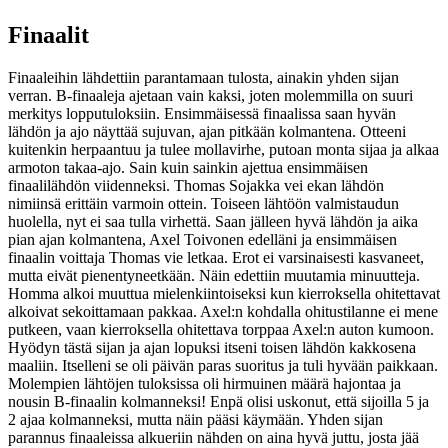
Finaalit
Finaaleihin lähdettiin parantamaan tulosta, ainakin yhden sijan
verran. B-finaaleja ajetaan vain kaksi, joten molemmilla on suuri
merkitys lopputuloksiin. Ensimmäisessä finaalissa saan hyvän
lähdön ja ajo näyttää sujuvan, ajan pitkään kolmantena. Otteeni
kuitenkin herpaantuu ja tulee mollavirhe, putoan monta sijaa ja alkaa
armoton takaa-ajo. Sain kuin sainkin ajettua ensimmäisen
finaalilähdön viidenneksi. Thomas Sojakka vei ekan lähdön
nimiinsä erittäin varmoin ottein. Toiseen lähtöön valmistaudun
huolella, nyt ei saa tulla virhettä. Saan jälleen hyvä lähdön ja aika
pian ajan kolmantena, Axel Toivonen edelläni ja ensimmäisen
finaalin voittaja Thomas vie letkaa. Erot ei varsinaisesti kasvaneet,
mutta eivät pienentyneetkään. Näin edettiin muutamia minuutteja.
Homma alkoi muuttua mielenkiintoiseksi kun kierroksella ohitettavat
alkoivat sekoittamaan pakkaa. Axel:n kohdalla ohitustilanne ei mene
putkeen, vaan kierroksella ohitettava torppaa Axel:n auton kumoon.
Hyödyn tästä sijan ja ajan lopuksi itseni toisen lähdön kakkosena
maaliin. Itselleni se oli päivän paras suoritus ja tuli hyvään paikkaan.
Molempien lähtöjen tuloksissa oli hirmuinen määrä hajontaa ja
nousin B-finaalin kolmanneksi! Enpä olisi uskonut, että sijoilla 5 ja
2 ajaa kolmanneksi, mutta näin pääsi käymään. Yhden sijan
parannus finaaleissa alkueriin nähden on aina hyvä juttu, josta jää