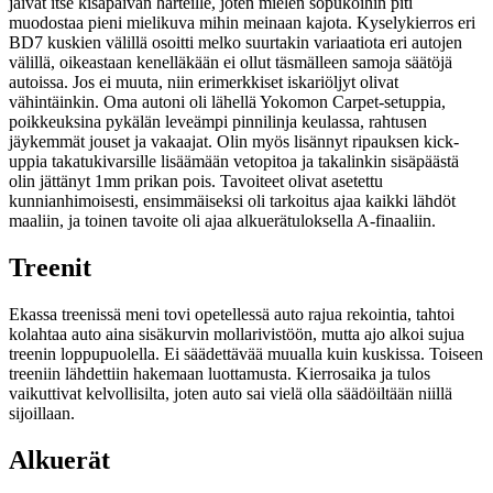
jäivät itse kisapäivän harteille, joten mielen sopukoihin piti
muodostaa pieni mielikuva mihin meinaan kajota. Kyselykierros eri
BD7 kuskien välillä osoitti melko suurtakin variaatiota eri autojen
välillä, oikeastaan kenelläkään ei ollut täsmälleen samoja säätöjä
autoissa. Jos ei muuta, niin erimerkkiset iskariöljyt olivat
vähintäinkin. Oma autoni oli lähellä Yokomon Carpet-setuppia,
poikkeuksina pykälän leveämpi pinnilinja keulassa, rahtusen
jäykemmät jouset ja vakaajat. Olin myös lisännyt ripauksen kick-
uppia takatukivarsille lisäämään vetopitoa ja takalinkin sisäpäästä
olin jättänyt 1mm prikan pois. Tavoiteet olivat asetettu
kunnianhimoisesti, ensimmäiseksi oli tarkoitus ajaa kaikki lähdöt
maaliin, ja toinen tavoite oli ajaa alkuerätuloksella A-finaaliin.
Treenit
Ekassa treenissä meni tovi opetellessä auto rajua rekointia, tahtoi
kolahtaa auto aina sisäkurvin mollarivistöön, mutta ajo alkoi sujua
treenin loppupuolella. Ei säädettävää muualla kuin kuskissa. Toiseen
treeniin lähdettiin hakemaan luottamusta. Kierrosaika ja tulos
vaikuttivat kelvollisilta, joten auto sai vielä olla säädöiltään niillä
sijoillaan.
Alkuerät