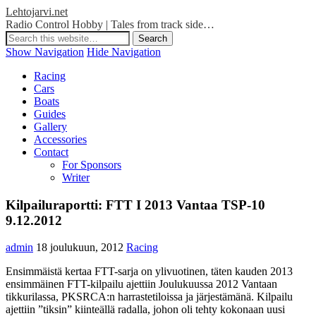
Lehtojarvi.net
Radio Control Hobby | Tales from track side…
Show Navigation
Hide Navigation
Racing
Cars
Boats
Guides
Gallery
Accessories
Contact
For Sponsors
Writer
Kilpailuraportti: FTT I 2013 Vantaa TSP-10
9.12.2012
admin
18 joulukuun, 2012
Racing
Ensimmäistä kertaa FTT-sarja on ylivuotinen, täten kauden 2013
ensimmäinen FTT-kilpailu ajettiin Joulukuussa 2012 Vantaan
tikkurilassa, PKSRCA:n harrastetiloissa ja järjestämänä. Kilpailu
ajettiin ”tiksin” kiinteällä radalla, johon oli tehty kokonaan uusi