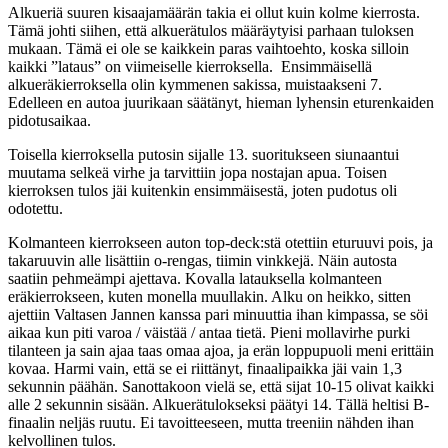
Alkueriä suuren kisaajamäärän takia ei ollut kuin kolme kierrosta.
Tämä johti siihen, että alkuerätulos määräytyisi parhaan tuloksen
mukaan. Tämä ei ole se kaikkein paras vaihtoehto, koska silloin
kaikki ”lataus” on viimeiselle kierroksella. Ensimmäisellä
alkueräkierroksella olin kymmenen sakissa, muistaakseni 7.
Edelleen en autoa juurikaan säätänyt, hieman lyhensin eturenkaiden
pidotusaikaa.
Toisella kierroksella putosin sijalle 13. suoritukseen siunaantui
muutama selkeä virhe ja tarvittiin jopa nostajan apua. Toisen
kierroksen tulos jäi kuitenkin ensimmäisestä, joten pudotus oli
odotettu.
Kolmanteen kierrokseen auton top-deck:stä otettiin eturuuvi pois, ja
takaruuvin alle lisättiin o-rengas, tiimin vinkkejä. Näin autosta
saatiin pehmeämpi ajettava. Kovalla latauksella kolmanteen
eräkierrokseen, kuten monella muullakin. Alku on heikko, sitten
ajettiin Valtasen Jannen kanssa pari minuuttia ihan kimpassa, se söi
aikaa kun piti varoa / väistää / antaa tietä. Pieni mollavirhe purki
tilanteen ja sain ajaa taas omaa ajoa, ja erän loppupuoli meni erittäin
kovaa. Harmi vain, että se ei riittänyt, finaalipaikka jäi vain 1,3
sekunnin päähän. Sanottakoon vielä se, että sijat 10-15 olivat kaikki
alle 2 sekunnin sisään. Alkuerätulokseksi päätyi 14. Tällä heltisi B-
finaalin neljäs ruutu. Ei tavoitteeseen, mutta treeniin nähden ihan
kelvollinen tulos.