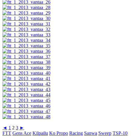
◄
1
2
3
►
FTT
Gens Ace
Kilpailu
Ko Propo
Racing
Sanwa
Sweep
TSP-10