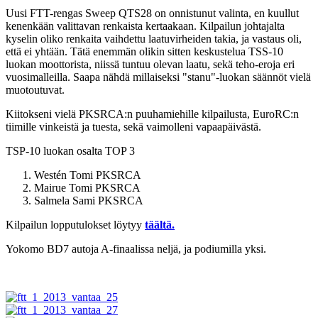
Uusi FTT-rengas Sweep QTS28 on onnistunut valinta, en kuullut
kenenkään valittavan renkaista kertaakaan. Kilpailun johtajalta
kyselin oliko renkaita vaihdettu laatuvirheiden takia, ja vastaus oli,
että ei yhtään. Tätä enemmän olikin sitten keskustelua TSS-10
luokan moottorista, niissä tuntuu olevan laatu, sekä teho-eroja eri
vuosimalleilla. Saapa nähdä millaiseksi "stanu"-luokan säännöt vielä
muotoutuvat.
Kiitokseni vielä PKSRCA:n puuhamiehille kilpailusta, EuroRC:n
tiimille vinkeistä ja tuesta, sekä vaimolleni vapaapäivästä.
TSP-10 luokan osalta TOP 3
Westén Tomi PKSRCA
Mairue Tomi PKSRCA
Salmela Sami PKSRCA
Kilpailun lopputulokset löytyy
täältä.
Yokomo BD7 autoja A-finaalissa neljä, ja podiumilla yksi.