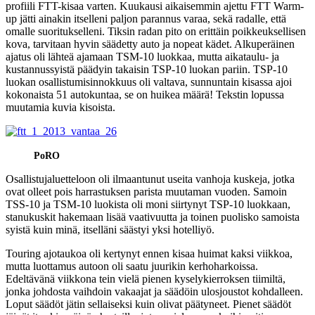
profiili FTT-kisaa varten. Kuukausi aikaisemmin ajettu FTT Warm-
up jätti ainakin itselleni paljon parannus varaa, sekä radalle, että
omalle suoritukselleni. Tiksin radan pito on erittäin poikkeuksellisen
kova, tarvitaan hyvin säädetty auto ja nopeat kädet. Alkuperäinen
ajatus oli lähteä ajamaan TSM-10 luokkaa, mutta aikataulu- ja
kustannussyistä päädyin takaisin TSP-10 luokan pariin. TSP-10
luokan osallistumisinnokkuus oli valtava, sunnuntain kisassa ajoi
kokonaista 51 autokuntaa, se on huikea määrä! Tekstin lopussa
muutamia kuvia kisoista.
PoRO
Osallistujaluetteloon oli ilmaantunut useita vanhoja kuskeja, jotka
ovat olleet pois harrastuksen parista muutaman vuoden. Samoin
TSS-10 ja TSM-10 luokista oli moni siirtynyt TSP-10 luokkaan,
stanukuskit hakemaan lisää vaativuutta ja toinen puolisko samoista
syistä kuin minä, itselläni säästyi yksi hotelliyö.
Touring ajotaukoa oli kertynyt ennen kisaa huimat kaksi viikkoa,
mutta luottamus autoon oli saatu juurikin kerhoharkoissa.
Edeltävänä viikkona tein vielä pienen kyselykierroksen tiimiltä,
jonka johdosta vaihdoin vakaajat ja säädöin ulosjoustot kohdalleen.
Loput säädöt jätin sellaiseksi kuin olivat päätyneet. Pienet säädöt