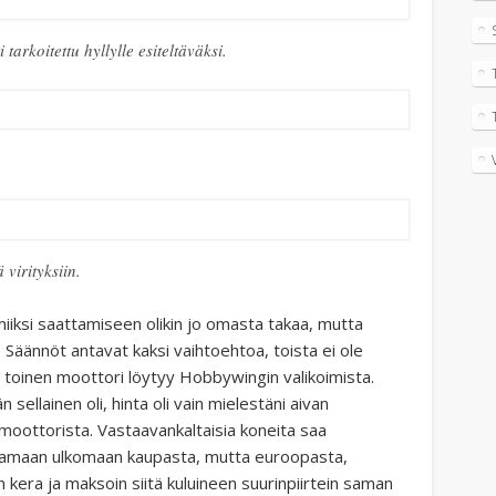
tarkoitettu hyllylle esiteltäväksi.
 virityksiin.
lmiiksi saattamiseen olikin jo omasta takaa, mutta
 Säännöt antavat kaksi vaihtoehtoa, toista ei ole
toinen moottori löytyy Hobbywingin valikoimista.
sellainen oli, hinta oli vain mielestäni aivan
moottorista. Vastaavankaltaisia koneita saa
ilaamaan ulkomaan kaupasta, mutta euroopasta,
kera ja maksoin siitä kuluineen suurinpiirtein saman