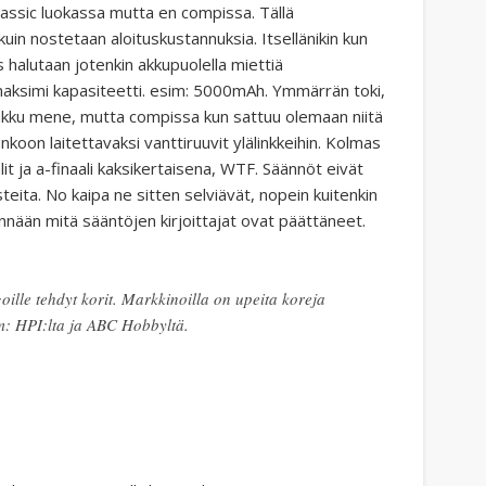
lassic luokassa mutta en compissa. Tällä
uin nostetaan aloituskustannuksia. Itsellänikin kun
 Jos halutaan jotenkin akkupuolella miettiä
n maksimi kapasiteetti. esim: 5000mAh. Ymmärrän toki,
öakku mene, mutta compissa kun sattuu olemaan niitä
nkoon laitettavaksi vanttiruuvit ylälinkkeihin. Kolmas
lit ja a-finaali kaksikertaisena, WTF. Säännöt eivät
eita. No kaipa ne sitten selviävät, nopein kuitenkin
mennään mitä sääntöjen kirjoittajat ovat päättäneet.
goille tehdyt korit. Markkinoilla on upeita koreja
im: HPI:lta ja ABC Hobbyltä.