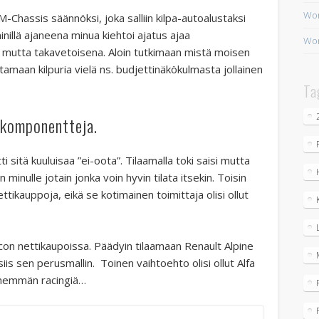
Wor
M-Chassis säännöksi, joka salliin kilpa-autoalustaksi
nillä ajaneena minua kiehtoi ajatus ajaa
Wor
, mutta takavetoisena. Aloin tutkimaan mistä moisen
amaan kilpuria vielä ns. budjettinäkökulmasta jollainen
Ta
a komponentteja.
 sitä kuuluisaa ”ei-oota”. Tilaamalla toki saisi mutta
minulle jotain jonka voin hyvin tilata itsekin. Toisin
tikauppoja, eikä se kotimainen toimittaja olisi ollut
icon nettikaupoissa. Päädyin tilaamaan Renault Alpine
is sen perusmallin. Toinen vaihtoehto olisi ollut Alfa
enemmän racingiä…