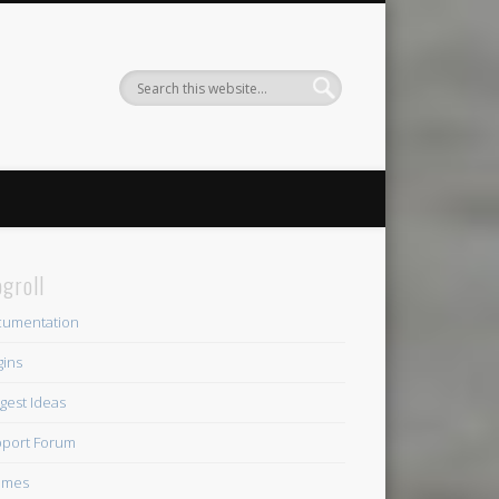
ogroll
umentation
gins
gest Ideas
port Forum
emes