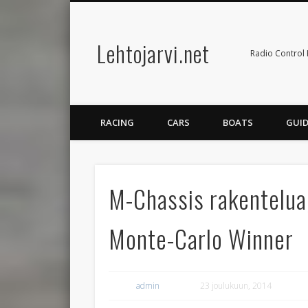
Lehtojarvi.net
Radio Control 
RACING
CARS
BOATS
GUID
M-Chassis rakentelua,
Monte-Carlo Winner
admin
23 joulukuun, 2014