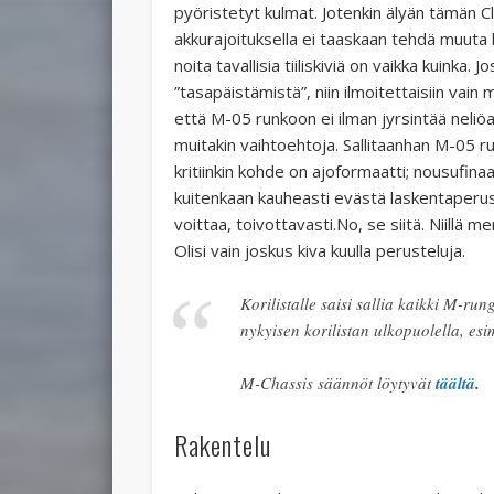
pyöristetyt kulmat. Jotenkin älyän tämän C
akkurajoituksella ei taaskaan tehdä muuta k
noita tavallisia tiiliskiviä on vaikka kuinka.
”tasapäistämistä”, niin ilmoitettaisiin vai
että M-05 runkoon ei ilman jyrsintää neli
muitakin vaihtoehtoja. Sallitaanhan M-05 ru
kritiinkin kohde on ajoformaatti; nousufinaa
kuitenkaan kauheasti evästä laskentaperust
voittaa, toivottavasti.No, se siitä. Niillä 
Olisi vain joskus kiva kuulla perusteluja.
Korilistalle saisi sallia kaikki M-run
nykyisen korilistan ulkopuolella, es
M-Chassis säännöt löytyvät
täältä
.
Rakentelu