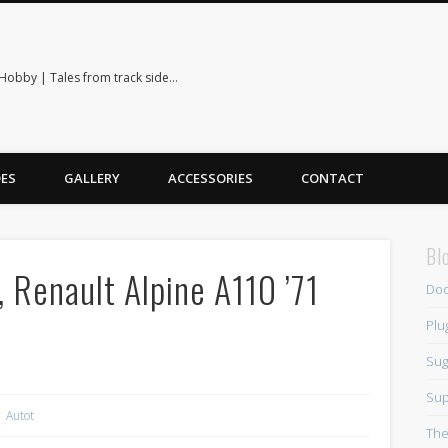
Hobby | Tales from track side…
ES
GALLERY
ACCESSORIES
CONTACT
Bl
 Renault Alpine A110 ’71
Doc
Plu
Sug
Sup
Autot
Th