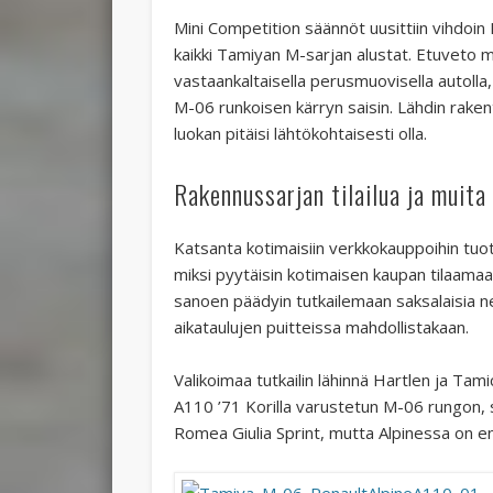
Mini Competition säännöt uusittiin vihdoin 
kaikki Tamiyan M-sarjan alustat. Etuveto mi
vastaankaltaisella perusmuovisella autolla
M-06 runkoisen kärryn saisin. Lähdin rakent
luokan pitäisi lähtökohtaisesti olla.
Rakennussarjan tilailua ja muit
Katsanta kotimaisiin verkkokauppoihin tuotti
miksi pyytäisin kotimaisen kaupan tilaamaan 
sanoen päädyin tutkailemaan saksalaisia net
aikataulujen puitteissa mahdollistakaan.
Valikoimaa tutkailin lähinnä Hartlen ja Tam
A110 ’71 Korilla varustetun M-06 rungon, si
Romea Giulia Sprint, mutta Alpinessa on 