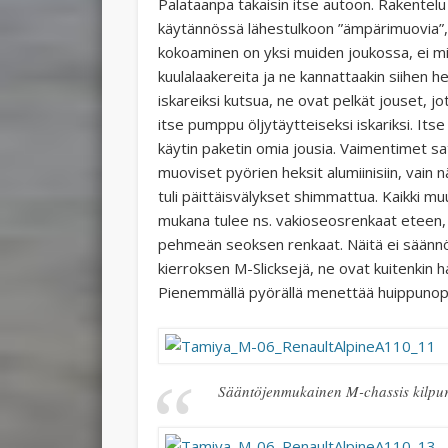
Palataanpa takaisin itse autoon. Rakentelu 
käytännössä lähestulkoon ”ämpärimuovia”, s
kokoaminen on yksi muiden joukossa, ei mi
kuulalaakereita ja ne kannattaakin siihen h
iskareiksi kutsua, ne ovat pelkät jouset, j
itse pumppu öljytäytteiseksi iskariksi. It
käytin paketin omia jousia. Vaimentimet sat
muoviset pyörien heksit alumiinisiin, vain 
tuli päittäisvälykset shimmattua. Kaikki muu
mukana tulee ns. vakioseosrenkaat eteen, mu
pehmeän seoksen renkaat. Näitä ei säännöt 
kierroksen M-Slicksejä, ne ovat kuitenkin 
Pienemmällä pyörällä menettää huippunop
Sääntöjenmukainen M-chassis kilpur