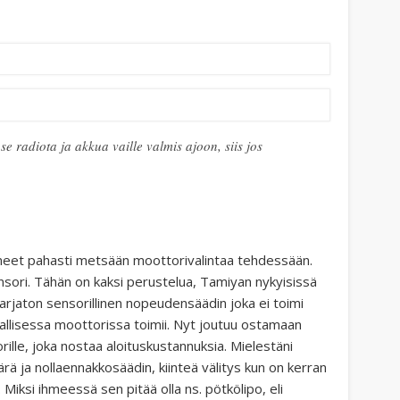
e radiota ja akkua vaille valmis ajoon, siis jos
nneet pahasti metsään moottorivalintaa tehdessään.
ensori. Tähän on kaksi perustelua, Tamiyan nykyisissä
jaton sensorillinen nopeudensäädin joka ei toimi
llisessa moottorissa toimii. Nyt joutuu ostamaan
lle, joka nostaa aloituskustannuksia. Mielestäni
rä ja nollaennakkosäädin, kiinteä välitys kun on kerran
 Miksi ihmeessä sen pitää olla ns. pötkölipo, eli