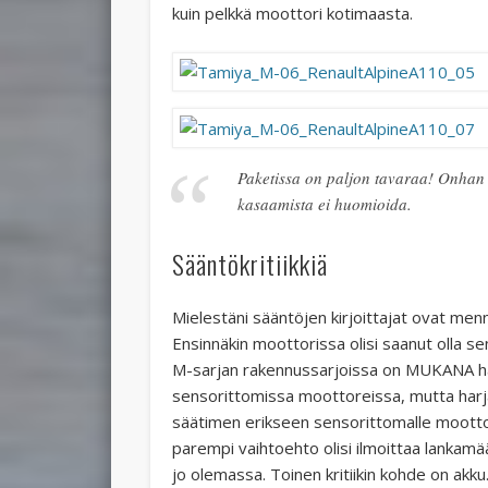
kuin pelkkä moottori kotimaasta.
Paketissa on paljon tavaraa! Onhan s
kasaamista ei huomioida.
Sääntökritiikkiä
Mielestäni sääntöjen kirjoittajat ovat me
Ensinnäkin moottorissa olisi saanut olla s
M-sarjan rakennussarjoissa on MUKANA har
sensorittomissa moottoreissa, mutta harja
säätimen erikseen sensorittomalle moottori
parempi vaihtoehto olisi ilmoittaa lankamää
jo olemassa. Toinen kritiikin kohde on akku.