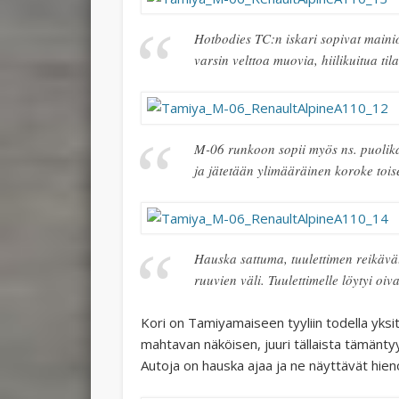
Hotbodies TC:n iskari sopivat mainio
varsin velttoa muovia, hiilikuitua til
M-06 runkoon sopii myös ns. puolik
ja jätetään ylimääräinen koroke tois
Hauska sattuma, tuulettimen reikävä
ruuvien väli. Tuulettimelle löytyi oiv
Kori on Tamiyamaiseen tyyliin todella yksityi
mahtavan näköisen, juuri tällaista tämänt
Autoja on hauska ajaa ja ne näyttävät hieno