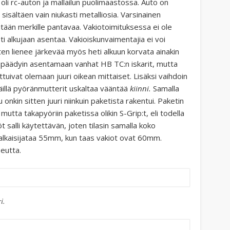
oli rc-auton ja mallailun puolimaastossa. Auto on
isältäen vain niukasti metalliosia. Varsinainen
tään merkille pantavaa. Vakiotoimituksessa ei ole
eti alkujaan asentaa. Vakioiskunvaimentajia ei voi
oten lienee järkevää myös heti alkuun korvata ainakin
se päädyin asentamaan vanhat HB TC:n iskarit, mutta
tuivat olemaan juuri oikean mittaiset. Lisäksi vaihdoin
näillä pyöränmutterit uskaltaa vääntää
kiinni.
Samalla
 onkin sitten juuri niinkuin paketista rakentui. Paketin
tta takapyöriin paketissa olikin S-Grip:t, eli todella
salli käytettävän, joten tilasin samalla koko
halkaisijataa 55mm, kun taas vakiot ovat 60mm.
eutta.
i.