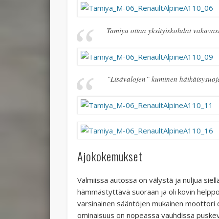
Tamiya ottaa yksityiskohdat vakavast
”Lisävalojen” kuminen häikäisysuoja.
Ajokokemukset
Valmiissa autossa on välystä ja nuljua siell
hämmästyttävä suoraan ja oli kovin helppo 
varsinainen sääntöjen mukainen moottori 
ominaisuus on nopeassa vauhdissa puskeva