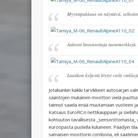
Myyntipakkaus on näyttävä, selkeästi 
Aidoisti linsensoituja tuotemerkkejä.
Laatikon kyljestä löytyi vielä vinkkejä
Jotakuinkin kaikki tarvikkeet autosarjan va
sääntöjen mukainen moottori vielä puuttui.
tainnut saada enää muutamaan vuoteen ja 
Katsaus EuroRC:n nettikauppaan ja siellähän 
kohtuuton tavallisesta _sensorittomasta_ 
euroopasta puolella kuluineen. Päädyin t
samaisen moottorin combona, eli säätimen 