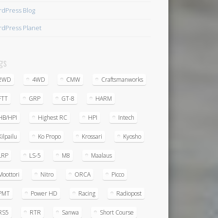
dPress Blog
dPress Planet
gs
2WD
4WD
CMW
Craftsmanworks
FTT
GRP
GT-8
HARM
HB/HPI
Highest RC
HPI
Intech
Kilpailu
Ko Propo
Krossari
Kyosho
LRP
LS-5
M8
Maalaus
Moottori
Nitro
ORCA
Picco
PMT
Power HD
Racing
Radiopost
RS5
RTR
Sanwa
Short Course