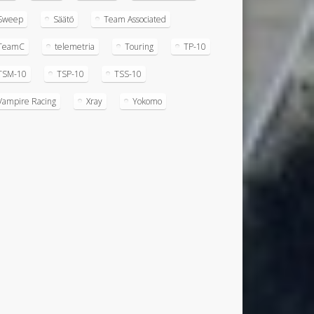
Sweep
Säätö
Team Associated
TeamC
telemetria
Touring
TP-10
TSM-10
TSP-10
TSS-10
Vampire Racing
Xray
Yokomo