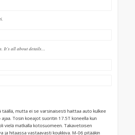
i.
 It’s all about details…
ä täällä, mutta ei se varsinaisesti haittaa auto kulkee
ajaa. Tosin koeajot suoritin 17.5T koneella kun
oli vielä matkalla kotosuomeen. Takavetoisen
 ja hitaassa vastaavasti koukkiva. M-06 pitääkin