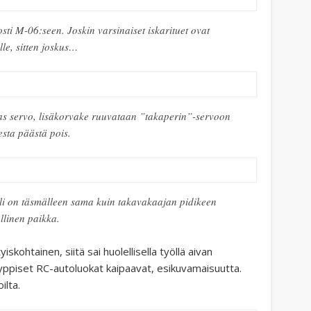
sti M-06:seen. Joskin varsinaiset iskarituet ovat
alle, sitten joskus…
as servo, lisäkorvake ruuvataan ”takaperin”-servoon
esta päästä pois.
li on täsmälleen sama kuin takavakaajan pidikeen
allinen paikka.
skohtainen, siitä sai huolellisella työllä aivan
yyppiset RC-autoluokat kaipaavat, esikuvamaisuutta.
ilta.