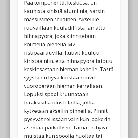
Pääkomponentti, keskiosa, on
kaunista sinistä alumiinia, varsin
massiivinen sellainen. Akselille
ruuvaillaan kuuladiffistä lainattu
hihnapyörä, joka kiinnitetään
kolmella pienellä M2
ristipääruuvilla. Ruuvit kuuluu
kiristää niin, että hihnapyörä taipuu
keskiosastaan hieman koholle. Tästä
syystä on hyvä kiristää ruuvit
vuoroperään hieman kerrallaan.
Lopuksi spool kruunataan
teräksisillä ulostuloilla, jotka
kytketään akseliin pinneillä. Pinnit
pysyvät rei’issään vain kun laakerin
asentaa paikalleen. Tämä on hyvä
muistaa kun spoolia huoltaa tai