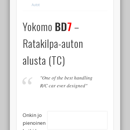
Autot
Yokomo
BD
7
–
Ratakilpa-auton
alusta (TC)
"One of the best handling
R/C car ever designed"
Onkin jo
pienoinen