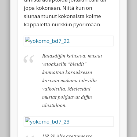
jopa kokonaan. Niitä kun on
siunaantunut kokonaista kolme
kappaletta nurkkiin pyörimään.
Ratasdiffin kalustoa, mustat
vetoakselin "bleidit"
kannattaa kasauksessa
korvata mukana tulevilla
valkoisilla. Mielestäni
mustat pohjaavat diffin
ulostuloon.
UR 2k öljy asettumassa,