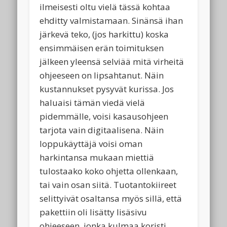
ilmeisesti oltu vielä tässä kohtaa
ehditty valmistamaan. Sinänsä ihan
järkevä teko, (jos harkittu) koska
ensimmäisen erän toimituksen
jälkeen yleensä selviää mitä virheitä
ohjeeseen on lipsahtanut. Näin
kustannukset pysyvät kurissa. Jos
haluaisi tämän viedä vielä
pidemmälle, voisi kasausohjeen
tarjota vain digitaalisena. Näin
loppukäyttäjä voisi oman
harkintansa mukaan miettiä
tulostaako koko ohjetta ollenkaan,
tai vain osan siitä. Tuotantokiireet
selittyivät osaltansa myös sillä, että
pakettiin oli lisätty lisäsivu
ohjeeseen, jonka kulmaa koristi