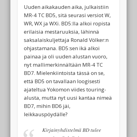
Uuden aikakauden aika, julkaistiin
MR-4 TC BD5, sitä seurasi versiot W,
WR, WX ja WXi. BD5:lla alkoi ropista
erilaisia mestaruuksia, lähinnä
saksalaiskuljettaja Ronald Völker:n
ohjastamana. BD5:sen ikä alkoi
painaa ja oli uuden alustan vuoro,
nyt mallimerkinnältään MR-4 TC
BD7. Mielenkiintoista tässä on se,
että BD5 on tavallaan loogisesti
ajateltua Yokomon viides touring-
alusta, mutta nyt uusi kantaa nimeä
BD7, mihin BD6 jäi,
leikkauspöydälle?
Kirjainyhdistelmä BD tulee