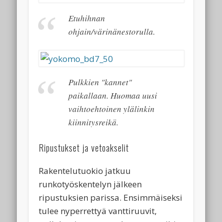
Etuhihnan
ohjain/värinänestorulla.
Pulkkien "kannet"
paikallaan. Huomaa uusi
vaihtoehtoinen ylälinkin
kiinnitysreikä.
Ripustukset ja vetoakselit
Rakentelutuokio jatkuu
runkotyöskentelyn jälkeen
ripustuksien parissa. Ensimmäiseksi
tulee nyperrettyä vanttiruuvit,