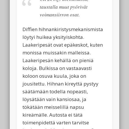
taustalla muut pyörivät
voimansiirron osat.
Diffien hihnankiristysmekanismista
löytyi huikea yksityiskohta.
Laakeripesät ovat epäkeskot, kuten
monissa muissakin malleissa.
Laakeripesän kehällä on pieniä
koloja. Bulkissa on vastaavasti
koloon osuva kuula, joka on
jousitettu. Hihnan kireyttä pystyy
säätämään todella nopeasti,
löysätään vain kansiosaa, ja
tökätään meisselillä napsu
kireämälle. Autosta ei tätä
toimenpidettä varten tarvitse