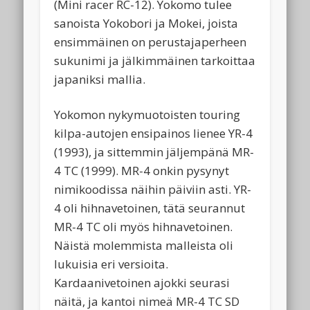
(Mini racer RC-12). Yokomo tulee
sanoista Yokobori ja Mokei, joista
ensimmäinen on perustajaperheen
sukunimi ja jälkimmäinen tarkoittaa
japaniksi mallia.
Yokomon nykymuotoisten touring
kilpa-autojen ensipainos lienee YR-4
(1993), ja sittemmin jäljempänä MR-
4 TC (1999). MR-4 onkin pysynyt
nimikoodissa näihin päiviin asti. YR-
4 oli hihnavetoinen, tätä seurannut
MR-4 TC oli myös hihnavetoinen.
Näistä molemmista malleista oli
lukuisia eri versioita.
Kardaanivetoinen ajokki seurasi
näitä, ja kantoi nimeä MR-4 TC SD