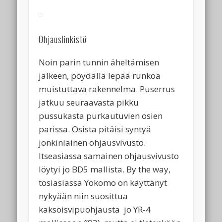
Ohjauslinkistö
Noin parin tunnin äheltämisen
jälkeen, pöydällä lepää runkoa
muistuttava rakennelma. Puserrus
jatkuu seuraavasta pikku
pussukasta purkautuvien osien
parissa. Osista pitäisi syntyä
jonkinlainen ohjausvivusto.
Itseasiassa samainen ohjausvivusto
löytyi jo BD5 mallista. By the way,
tosiasiassa Yokomo on käyttänyt
nykyään niin suosittua
kaksoisvipuohjausta jo YR-4