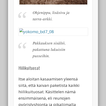
Ohjenippu, lisäsivu ja
tarra-arkki.
Pakkauksen sisältö,
pakattuna lukuisiin
pusseihin.
Hiilikuituosat
Itse aloitan kasaamisen yleensä
siitä, että kaivan paketista kaikki
hiilikuituosat. Käsittelen nämä
ensimmäisenä, eli reunojen
pyöristyshionta ja pikaliimalla