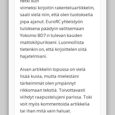
hetki kun
viimeksi kirjoitin rakenteluartikkelin,
saati vielä niin, että olen tuotoksella
jopa ajanut. EuroRC yhteistyön
tuloksena päädyin valitsemaan
Yokomo BD7:n tulevan kauden
mattokilpurikseni. Luonnollista
tietenkin on, että kirjoittelen siitä
hajatelmiani.
Aivan artikkelin lopussa on vielä
lisää kuvia, mutta mielestäni
tärkeimmät olen ympännyt
rikkomaan tekstiä. Toivottavasti
viihdyt raapustelujeni parissa. Toki
voit myös kommentoida artikkelia
tai ihan mitä vain haluat.