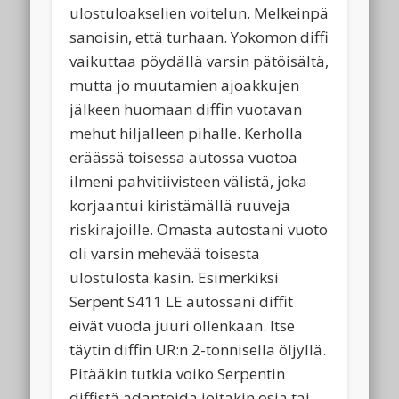
ulostuloakselien voitelun. Melkeinpä
sanoisin, että turhaan. Yokomon diffi
vaikuttaa pöydällä varsin pätöisältä,
mutta jo muutamien ajoakkujen
jälkeen huomaan diffin vuotavan
mehut hiljalleen pihalle. Kerholla
eräässä toisessa autossa vuotoa
ilmeni pahvitiivisteen välistä, joka
korjaantui kiristämällä ruuveja
riskirajoille. Omasta autostani vuoto
oli varsin mehevää toisesta
ulostulosta käsin. Esimerkiksi
Serpent S411 LE autossani diffit
eivät vuoda juuri ollenkaan. Itse
täytin diffin UR:n 2-tonnisella öljyllä.
Pitääkin tutkia voiko Serpentin
diffistä adaptoida joitakin osia tai