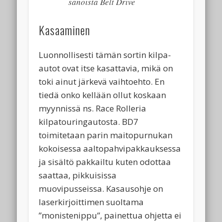
sanoista Belt Drive
Kasaaminen
Luonnollisesti tämän sortin kilpa-
autot ovat itse kasattavia, mikä on
toki ainut järkevä vaihtoehto. En
tiedä onko kellään ollut koskaan
myynnissä ns. Race Rolleria
kilpatouringautosta. BD7
toimitetaan parin maitopurnukan
kokoisessa aaltopahvipakkauksessa
ja sisältö pakkailtu kuten odottaa
saattaa, pikkuisissa
muovipusseissa. Kasausohje on
laserkirjoittimen suoltama
”monistenippu”, painettua ohjetta ei