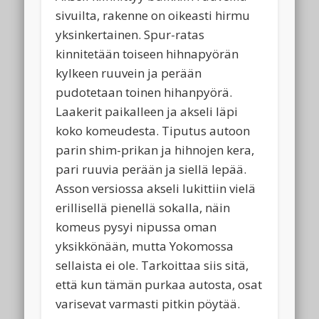
sivuilta, rakenne on oikeasti hirmu
yksinkertainen. Spur-ratas
kinnitetään toiseen hihnapyörän
kylkeen ruuvein ja perään
pudotetaan toinen hihanpyörä.
Laakerit paikalleen ja akseli läpi
koko komeudesta. Tiputus autoon
parin shim-prikan ja hihnojen kera,
pari ruuvia perään ja siellä lepää.
Asson versiossa akseli lukittiin vielä
erillisellä pienellä sokalla, näin
komeus pysyi nipussa oman
yksikkönään, mutta Yokomossa
sellaista ei ole. Tarkoittaa siis sitä,
että kun tämän purkaa autosta, osat
varisevat varmasti pitkin pöytää.