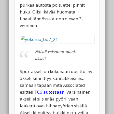
purkaa autosta pois, ettei pinnit
huku. Olisi ikävää huomata
finaalilähdössä auton olevan 3-
vetoinen.
Näistä rakentuu spool-
akseli
Spur-akseli on kokonaan uusittu, nyt
akseli kiinnittyy kannakkeisiinsa
samaan tapaan mitä Associated
esitteli
TC6 autossaan
. Varsinainen
akseli ei siis enää pyöri, vaan
laakerit ovat hihnapyörien sisällä.
Akseli kiinnittyy bulkkiin ruuveilla