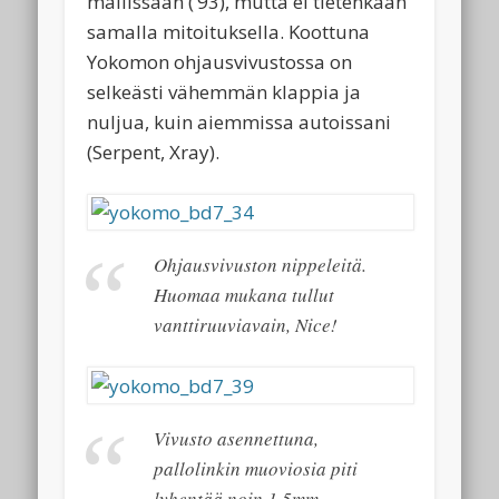
mallissaan (’93), mutta ei tietenkään
samalla mitoituksella. Koottuna
Yokomon ohjausvivustossa on
selkeästi vähemmän klappia ja
nuljua, kuin aiemmissa autoissani
(Serpent, Xray).
Ohjausvivuston nippeleitä.
Huomaa mukana tullut
vanttiruuviavain, Nice!
Vivusto asennettuna,
pallolinkin muoviosia piti
lyhentää noin 1,5mm.